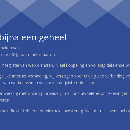
 bijna een geheel
e maken van
a / lte (4G), noem het maar op.
, Integratie van web diensten, filiaal koppeling en volledig dekkende w
ijke internet verbinding, wij verzogen voor U de jusite verbinding voo
r van werken vinden wij voor u de juiste oplossing.
menwerking met onze sip provider, mail ons uw telefeoon rekening en 
eren.
imale flexibiliteit en een minimale investering. Via internet even sne